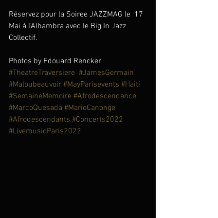
Réservez pour la Soiree JAZZMAG le  17 
Mai à l'Alhambra avec le Big In Jazz 
Collectif.
Photos by Edouard Rencker 
#TheatreTraversiere
#JamesGermain
#Maloubeauvoir
#MayParisevents
#Haiti
#SemaineMemoire
#Afrodescendance
#MarcoQuesada
#MarioCanonge
#Afrodescendants
#Concerts2022
#LivemusicParis2022